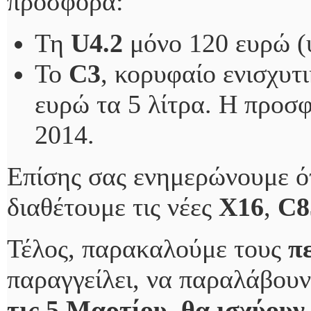
προσφορά:
Τη
U4.2
μόνο 120 ευρώ (
Το
C3
, κορυφαίο ενισχυτ
ευρώ τα 5 λίτρα. Η προσ
2014.
Επίσης σας ενημερώνουμε ότ
διαθέτουμε τις νέες
X16
,
C
Τέλος, παρακαλούμε τους
π
παραγγείλει, να παραλάβουν
τις 5 Μαρτίου, θα ισχύουν