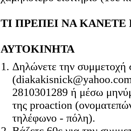
TΙ ΠΡΕΠΕΙ ΝΑ ΚΑΝΕΤΕ
ΑΥΤΟΚΙΝΗΤΑ
Δηλώνετε την συμμετοχή 
(diakakisnick@yahoo.com
2810301289 ή μέσω μηνύμ
της proaction (ονοματεπώ
τηλέφωνο - πόλη).
Βάζετε 60ε για την συμμε